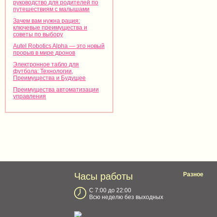
руководство для родителей по
путешествиям с малышами
Зачем вам нужна рация:
ключевые преимущества и
советы по выбору
Autel Robotics Alpha — это новый
прорыв в мире дронов
Электронное табло для
футбола: Технологии,
Преимущества и Будущее
Преимущества автоматизации
управления
Часы работы
Разное
С 7:00 до 22:00
Всю неделю без выходных