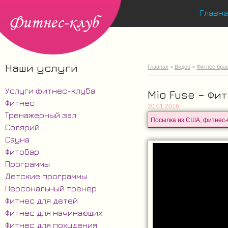
Главна
Наши услуги
Главная
>
Видео
>
Фитнес бра
Услуги фитнес-клуба
Mio Fuse – Фи
Фитнес
20.01.2016
Тренажерный зал
Посылка из США, фитнес-
Солярий
Сауна
Фитобар
Программы
Детские программы
Персональный тренер
Фитнес для детей
Фитнес для начинающих
Фитнес для похудения