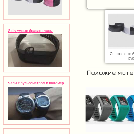
Striiv умные браслет-часы
Спортивные б
рук
Похожие мат
Часы с пульсометром и шагомер