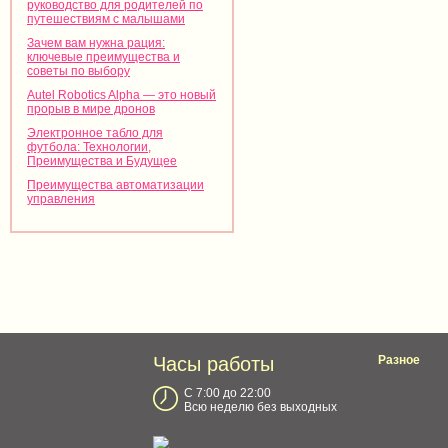
руководство для родителей по
путешествиям с малышами
Зачем вам нужна рация:
ключевые преимущества и
советы по выбору
Autel Robotics Alpha — это новый
прорыв в мире дронов
Электронное табло для
футбола: Технологии,
Преимущества и Будущее
Преимущества автоматизации
управления
Часы работы
Разное
С 7:00 до 22:00
Всю неделю без выходных