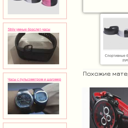
Striiv умные браслет-часы
Спортивные б
рук
Похожие мат
Часы с пульсометром и шагомер