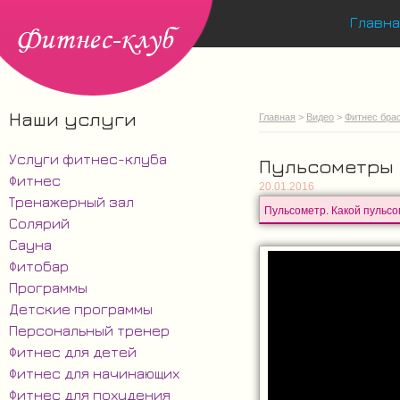
Главна
Наши услуги
Главная
>
Видео
>
Фитнес бра
Услуги фитнес-клуба
Пульсометры
Фитнес
20.01.2016
Тренажерный зал
Пульсометр. Какой пульсо
Солярий
Сауна
Фитобар
Программы
Детские программы
Персональный тренер
Фитнес для детей
Фитнес для начинающих
Фитнес для похудения