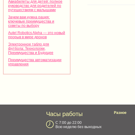
Авиабилеты для детей: полное
руководство для родителей по
путешествиям с малышами
Зачем вам нужна рация:
ключевые преимущества и
советы по выбору
Autel Robotics Alpha — это новый
прорыв в мире дронов
Электронное табло для
футбола: Технологии,
Преимущества и Будущее
Преимущества автоматизации
управления
Часы работы
Разное
С 7:00 до 22:00
Всю неделю без выходных