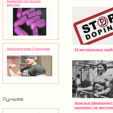
Анаболики для женщин
винстрол
Анаболическими Стероидами
14 натуральных ана
Лучшее
Арнольд Шварценегг
принимал ли протеи