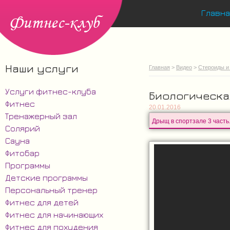
Главна
Наши услуги
Главная
>
Видео
>
Стероиды и
Услуги фитнес-клуба
Биологическа
Фитнес
20.01.2016
Тренажерный зал
Солярий
Сауна
Фитобар
Программы
Детские программы
Персональный тренер
Фитнес для детей
Фитнес для начинающих
Фитнес для похудения