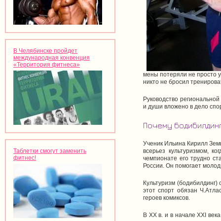
В Челябинске пройдет
международная конвенция
«Территория фитнеса»
мены потеряли не просто у
никто не бросил трениров
Руководство региональной
и души вложено в дело спо
Почему бодибилдин
Ученик Ильина Кирилл Земцо
Таблетки смогут заменить
всерьез культуризмом, ко
фитнес!
чемпионате его трудно ст
России. Он помогает моло
Культуризм (бодибилдинг) с
этот спорт обязан Ч.Атла
героев комиксов.
В XX в. и в начале XXI ве