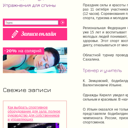
Упражнения для спины
Праздник силы и красоты 
раз 11 октября участнико
(12 часов). Соревнования 
спорта, туризма и молодеж
Региональная Федерация 
уже 15 лет и воспитывает
молодых людей понимают, ч
здоровье. Этот спорт вос
диету, отказываться от мно
Областной турнир провод
Сахалина.
Тренер и учитель
К. Земцовский, бодибил
Валентиновиче Ильине.
Свежие записи
Однажды Кирилл увидел кр
сильным и красивым. В «ка
Как выбрать спортивное
О. Ильин оказался не толь
оборудование для зала: полное
представляли бодибилдин
руководство для собственников
чемпионата России, приз
и управляющих
спортсменов.