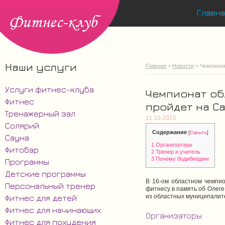
Главна
Наши услуги
Главная
>
Новости
> Чемпиона
Услуги фитнес-клуба
Чемпионат об
Фитнес
пройдет на С
Тренажерный зал
11.10.2015
Солярий
Содержание
[
Скрыть
]
Сауна
1
Организаторы
Фитобар
2
Тренер и учитель
3
Почему бодибилдинг
Программы
Детские программы
В 16-ом областном чемпи
Персональный тренер
фитнесу в память об Олеге
из областных муниципалит
Фитнес для детей
Фитнес для начинающих
Организаторы
Фитнес для похудения