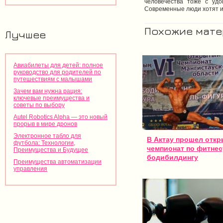
человечества тоже с удо
Современные люди хотят идт
Похожие мат
Лучшее
Авиабилеты для детей: полное
руководство для родителей по
путешествиям с малышами
Зачем вам нужна рация:
ключевые преимущества и
советы по выбору
Autel Robotics Alpha — это новый
прорыв в мире дронов
Электронное табло для
В Актау прошел отк
футбола: Технологии,
чемпионат по фитнес
Преимущества и Будущее
бодибилдингу
Преимущества автоматизации
управления