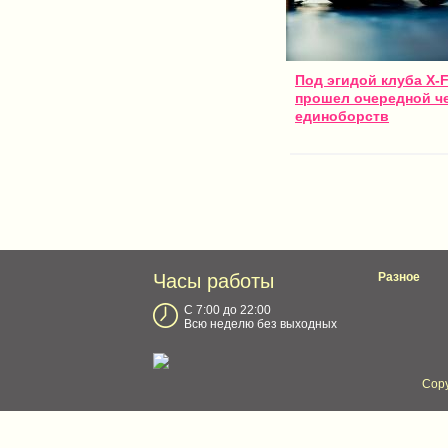
Под эгидой клуба X-F
прошел очередной ч
единоборств
Часы работы
Разное
С 7:00 до 22:00
Всю неделю без выходных
Copy