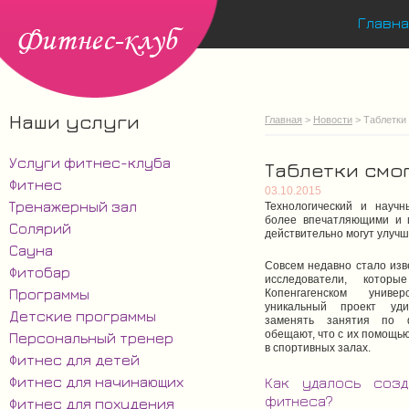
Главна
Наши услуги
Главная
>
Новости
> Таблетки
Услуги фитнес-клуба
Таблетки смо
Фитнес
03.10.2015
Тренажерный зал
Технологический и научн
более впечатляющими и 
Солярий
действительно могут улучш
Сауна
Совсем недавно стало изв
Фитобар
исследователи, кото
Программы
Копенгагенском униве
уникальный проект уди
Детские программы
заменять занятия по ф
обещают, что с их помощь
Персональный тренер
в спортивных залах.
Фитнес для детей
Фитнес для начинающих
Как удалось созд
фитнеса?
Фитнес для похудения