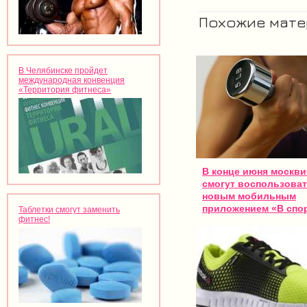
Похожие мат
В Челябинске пройдет
международная конвенция
«Территория фитнеса»
В конце июня москви
смогут воспользова
новым мобильным
приложением «В спо
Таблетки смогут заменить
фитнес!