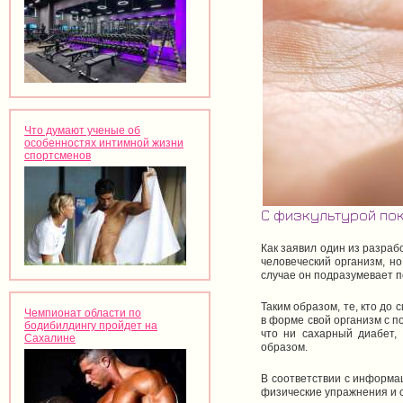
Что думают ученые об
особенностях интимной жизни
спортсменов
С физкультурой по
Как заявил один из разраб
человеческий организм, но
случае он подразумевает п
Таким образом, те, кто до
Чемпионат области по
в форме свой организм с 
бодибилдингу пройдет на
что ни сахарный диабет,
Сахалине
образом.
В соответствии с информа
физические упражнения и с