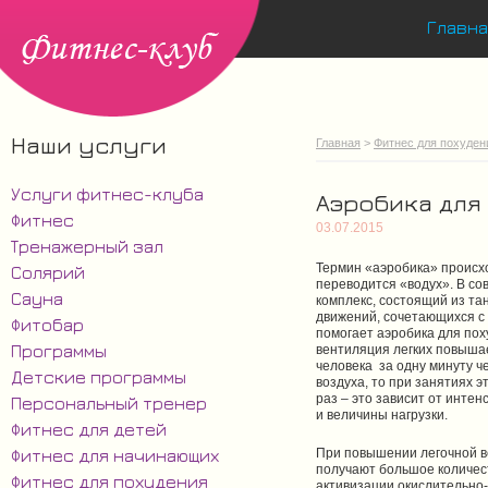
Главна
Наши услуги
Главная
>
Фитнес для похуден
Услуги фитнес-клуба
Аэробика для
Фитнес
03.07.2015
Тренажерный зал
Термин «аэробика» происход
Солярий
переводится «водух». В с
Сауна
комплекс, состоящий из т
движений, сочетающихся с
Фитобар
помогает аэробика для пох
Программы
вентиляция легких повышае
человека за одну минуту ч
Детские программы
воздуха, то при занятиях 
раз – это зависит от инте
Персональный тренер
и величины нагрузки.
Фитнес для детей
Фитнес для начинающих
При повышении легочной в
получают большое количест
Фитнес для похудения
активизации окислительно-