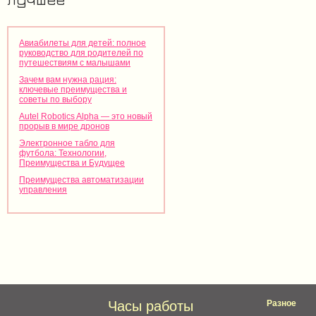
Авиабилеты для детей: полное
руководство для родителей по
путешествиям с малышами
Зачем вам нужна рация:
ключевые преимущества и
советы по выбору
Autel Robotics Alpha — это новый
прорыв в мире дронов
Электронное табло для
футбола: Технологии,
Преимущества и Будущее
Преимущества автоматизации
управления
Часы работы
Разное