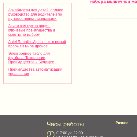
набора мышечной м
Авиабилеты для детей: полное
руководство для родителей по
путешествиям с малышами
Зачем вам нужна рация:
ключевые преимущества и
советы по выбору
Autel Robotics Alpha — это новый
прорыв в мире дронов
Электронное табло для
футбола: Технологии,
Преимущества и Будущее
Преимущества автоматизации
управления
Часы работы
Разное
С 7:00 до 22:00