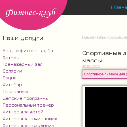
Главна
Наши услуги
Главная
>
Видео
>
Питание дл
Услуги фитнес-клуба
Спортивные д
Фитнес
массы
Тренажерный зал
20.01.2016
Солярий
Сауна
Фитобар
Программы
Детские программы
Персональный тренер
Фитнес для детей
Фитнес для начинающих
Фитнес для похудения