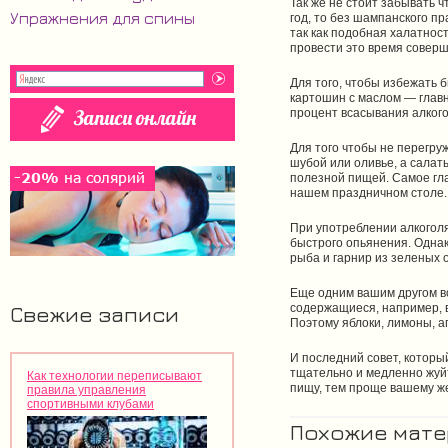
Так же не стоит забывать ч
Упражнения для спины
год, то без шампанского п
так как подобная халатнос
провести это время соверш
Для того, чтобы избежать 
картошин с маслом — главн
процент всасывания алкого
Для того чтобы не перегру
шубой или оливье, а салат
полезной пищей. Самое гла
нашем праздничном столе.
При употреблении алкогол
быстрого опьянения. Однако
рыба и гарнир из зеленых о
Еще одним вашим другом во
Свежие записи
содержащиеся, например, 
Поэтому яблоки, лимоны, 
И последний совет, которы
тщательно и медленно жуй
Как технологии переписывают
пищу, тем проще вашему же
правила управления
спортивными клубами
Похожие мат