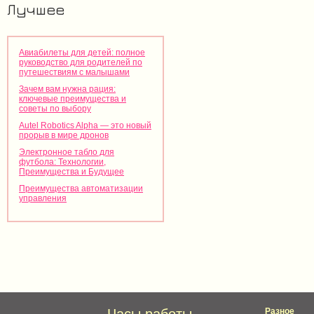
Лучшее
Авиабилеты для детей: полное
руководство для родителей по
путешествиям с малышами
Зачем вам нужна рация:
ключевые преимущества и
советы по выбору
Autel Robotics Alpha — это новый
прорыв в мире дронов
Электронное табло для
футбола: Технологии,
Преимущества и Будущее
Преимущества автоматизации
управления
Разное