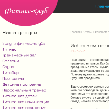
Главна
Наши услуги
Главная
>
Статьи
> Избегаем п
Услуги фитнес-клуба
Избегаем пер
Фитнес
24.07.2014
Тренажерный зал
Праздники — это не повод 
Солярий
правильно питаться. Как б
Сауна
праздничные столы, нужно
желании скушать что-то вку
Фитобар
Поэтому нужно заранее под
Программы
будущим праздникам.
Детские программы
Еще с советских времен ос
Персональный тренер
немного поголодать, дабы 
организма это совершенно 
Фитнес для детей
больше рискуете с двойной
Фитнес для начинающих
блюда, нежели просто попр
Фитнес для похудения