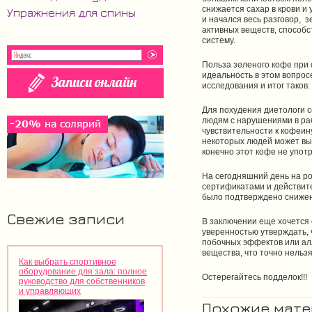
снижается сахар в крови и
Упражнения для спины
и начался весь разговор, з
активных веществ, способ
систему.
Польза зеленого кофе при
идеальность в этом вопрос
исследования и итог таков
Для похудения диетологи с
людям с нарушениями в ра
чувствительности к кофеин
некоторых людей может выз
конечно этот кофе не упот
На сегодняшний день на р
сертификатами и действит
было подтверждено снижени
Свежие записи
В заключении еще хочется 
уверенностью утверждать, 
побочных эффектов или алл
вещества, что точно нельз
Как выбрать спортивное
оборудование для зала: полное
Остерегайтесь подделок!!!
руководство для собственников
и управляющих
Похожие мат