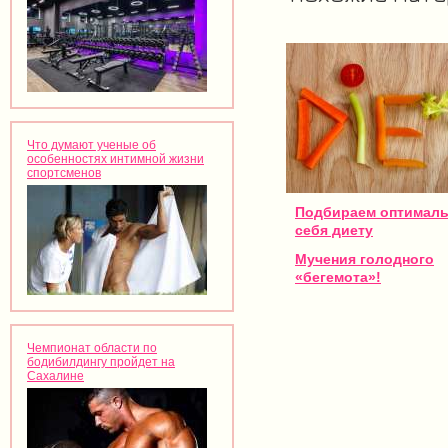
Что думают ученые об
особенностях интимной жизни
спортсменов
Подбираем оптималь
себя диету
Мучения голодного
«бегемота»!
Чемпионат области по
бодибилдингу пройдет на
Сахалине