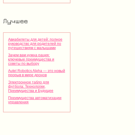
Лучшее
Авиабилеты для детей: полное
руководство для родителей по
путешествиям с малышами
Зачем вам нужна рация:
ключевые преимущества и
советы по выбору
Autel Robotics Alpha — это новый
прорыв в мире дронов
Электронное табло для
футбола: Технологии,
Преимущества и Будущее
Преимущества автоматизации
управления