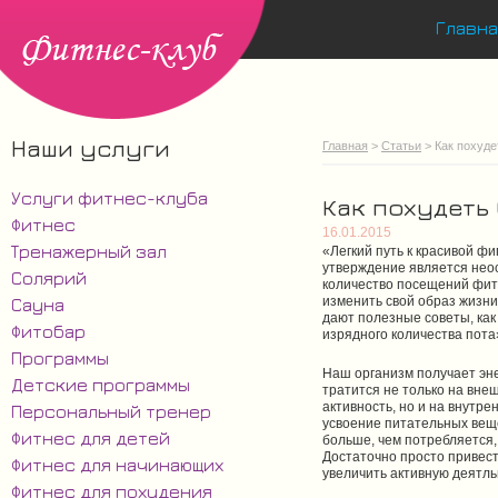
Главна
Наши услуги
Главная
>
Статьи
> Как похуде
Услуги фитнес-клуба
Как похудеть
Фитнес
16.01.2015
Тренажерный зал
«Легкий путь к красивой ф
утверждение является нео
Солярий
количество посещений фит
изменить свой образ жизни
Сауна
дают полезные советы, как
Фитобар
изрядного количества пота
Программы
Наш организм получает эн
Детские программы
тратится не только на вне
активность, но и на внутре
Персональный тренер
усвоение питательных вещес
Фитнес для детей
больше, чем потребляется,
Достаточно просто привест
Фитнес для начинающих
увеличить активную деятль
Фитнес для похудения