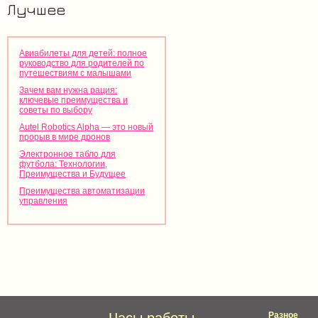
Лучшее
Авиабилеты для детей: полное
руководство для родителей по
путешествиям с малышами
Зачем вам нужна рация:
ключевые преимущества и
советы по выбору
Autel Robotics Alpha — это новый
прорыв в мире дронов
Электронное табло для
футбола: Технологии,
Преимущества и Будущее
Преимущества автоматизации
управления
Разное