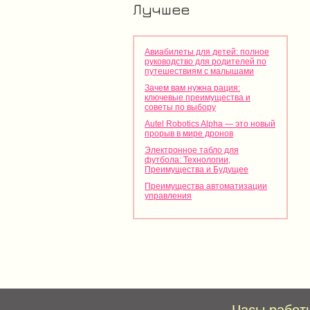
Лучшее
Авиабилеты для детей: полное
руководство для родителей по
путешествиям с малышами
Зачем вам нужна рация:
ключевые преимущества и
советы по выбору
Autel Robotics Alpha — это новый
прорыв в мире дронов
Электронное табло для
футбола: Технологии,
Преимущества и Будущее
Преимущества автоматизации
управления