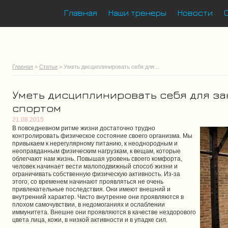
Главная
Наши тренеры
Новости
Главная
>
Статьи
> Уметь дисциплинировать себя для…
Уметь дисциплинировать себя для з
спортом
21.08.2015
В повседневном ритме жизни достаточно трудно
контролировать физическое состояние своего организма. Мы
привыкаем к нерегулярному питанию, к неоднородным и
неоправданным физическим нагрузкам, к вещам, которые
облегчают нам жизнь. Повышая уровень своего комфорта,
человек начинает вести малоподвижный способ жизни и
ограничивать собственную физическую активность. Из-за
этого, со временем начинают проявляться не очень
привлекательные последствия. Они имеют внешний и
внутренний характер. Чисто внутренне они проявляются в
плохом самочувствии, в недомоганиях и ослаблении
иммунитета. Внешне они проявляются в качестве нездорового
цвета лица, кожи, в низкой активности и в упадке сил.