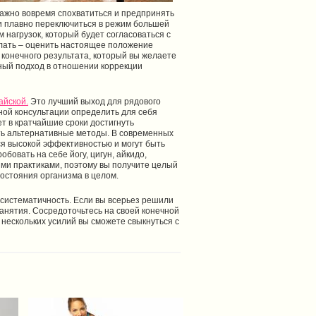
важно вовремя спохватиться и предпринять
 и плавно переключиться в режим большей
нагрузок, который будет согласоваться с
елать – оценить настоящее положение
конечного результата, который вы желаете
сный подход в отношении коррекции
айской.
Это лучший выход для рядового
ной консультации определить для себя
т в кратчайшие сроки достигнуть
ть альтернативные методы. В современных
я высокой эффективностью и могут быть
овать на себе йогу, цигун, айкидо,
ыми практиками, поэтому вы получите целый
остояния организма в целом.
 систематичность. Если вы всерьез решили
занятия. Сосредоточьтесь на своей конечной
 нескольких усилий вы сможете свыкнуться с