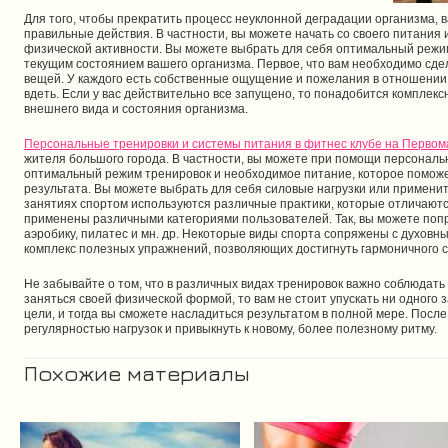
Для того, чтобы прекратить процесс неуклонной деградации организма, 
правильные действия. В частности, вы можете начать со своего питания
физической активности. Вы можете выбрать для себя оптимальный режим 
текущим состоянием вашего организма. Первое, что вам необходимо сд
вещей. У каждого есть собственные ощущение и пожелания в отношении 
вдеть. Если у вас действительно все запущено, то понадобится комплек
внешнего вида и состояния организма.
Персональные тренировки и системы питания в фитнес клубе на Первом
жителя большого города. В частности, вы можете при помощи персональ
оптимальный режим тренировок и необходимое питание, которое поможе
результата. Вы можете выбрать для себя силовые нагрузки или примени
занятиях спортом используются различные практики, которые отличаютс
применены различными категориями пользователей. Так, вы можете попроб
аэробику, пилатес и мн. др. Некоторые виды спорта сопряжены с духовн
комплекс полезных упражнений, позволяющих достигнуть гармоничного с
Не забывайте о том, что в различных видах тренировок важно соблюдать
заняться своей физической формой, то вам не стоит упускать ни одного 
цели, и тогда вы сможете насладиться результатом в полной мере. После
регулярностью нагрузок и привыкнуть к новому, более полезному ритму.
Похожие материалы